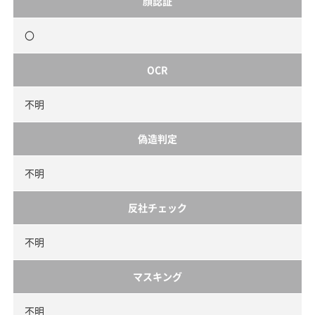
顔認証
〇
OCR
不明
偽造判定
不明
反社チェック
不明
マスキング
不明