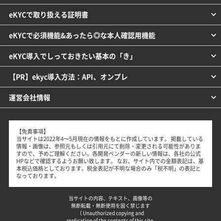
eKYCで取り扱える証明書
eKYCで必須機能&あったら◎な本人確認用機能
eKYC導入でしっておきたい基本の「き」
【PR】ekyc導入方法：API、オンプレ
運営会社情報
【免責事項】
当サイトは2022年4～5月現在の情報をもとに作成しています。 掲載している
情報・画像は、参照元もしくは引用元にて削除・変更される可能性がありま
すので、予めご理解ください。各開発ベンダーの新しい情報は、各社の公式
HPなどで確認するようお願い致します。 なお、サイト内での金額表記は、基
本税込価格としております。税金表記が不明な場合のみ「税不明」の表記と
なっております。
当サイトの内容、テキスト、画像等の
無断転載・無断使用を固く禁じます
（ Unauthorized copying and
replication of the contents of this site,