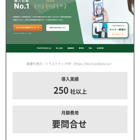
画像引用元：トラストドックHP（https://biz.trustdock.io/）
導入実績
250
社以上
月額費用
要問合せ