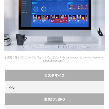
引用元：日本コンピュータビジョン（JCV）公式HP（https://www.japancv.co.jp/solution
s/buildingaccess/）
カスタマイズ
不明
業務代行BPO