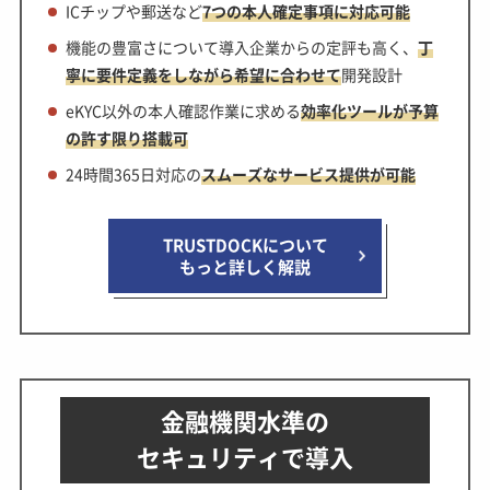
ICチップや郵送など
7つの本人確定事項に対応可能
機能の豊富さについて導入企業からの定評も高く、
丁
寧に要件定義をしながら希望に合わせて
開発設計
eKYC以外の本人確認作業に求める
効率化ツールが予算
の許す限り搭載可
24時間365日対応の
スムーズなサービス提供が可能
TRUSTDOCKについて
もっと詳しく解説
金融機関水準の
セキュリティで導入