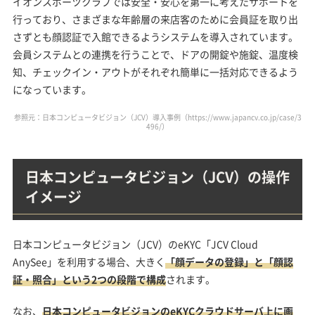
イオンスポーツクラブでは安全・安心を第一に考えたサポートを
行っており、さまざまな年齢層の来店客のために会員証を取り出
さずとも顔認証で入館できるようシステムを導入されています。
会員システムとの連携を行うことで、ドアの開錠や施錠、温度検
知、チェックイン・アウトがそれぞれ簡単に一括対応できるよう
になっています。
参照元：日本コンピュータビジョン（JCV）導入事例（https://www.japancv.co.jp/case/3
496/）
日本コンピュータビジョン（JCV）の操作
イメージ
日本コンピュータビジョン（JCV）のeKYC「JCV Cloud
AnySee」を利用する場合、大きく
「顔データの登録」と「顔認
証・照合」という2つの段階で構成
されます。
なお、
日本コンピュータビジョンのeKYCクラウドサーバ上に画