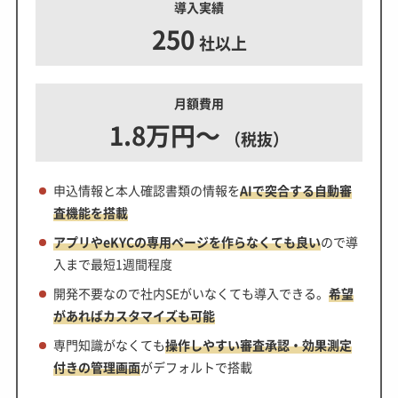
導入実績
250
社以上
月額費用
1.8万円～
（税抜）
申込情報と本人確認書類の情報を
AIで突合する自動審
査機能を搭載
アプリやeKYCの専用ページを作らなくても良い
ので導
入まで最短1週間程度
開発不要なので社内SEがいなくても導入できる。
希望
があればカスタマイズも可能
専門知識がなくても
操作しやすい審査承認・効果測定
付きの管理画面
がデフォルトで搭載