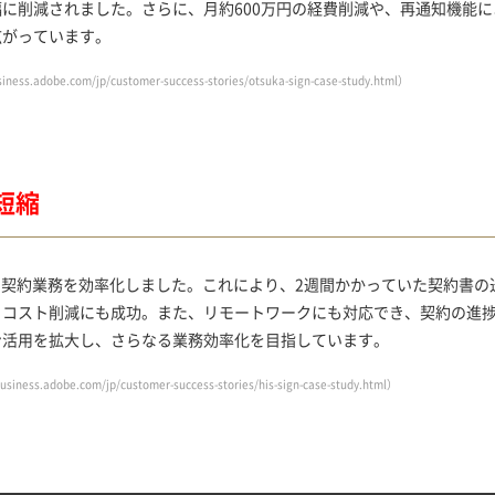
に削減されました。さらに、月約600万円の経費削減や、再通知機能
広がっています。
siness.adobe.com/jp/customer-success-stories/otsuka-sign-case-study.html
）
短縮
00件の契約業務を効率化しました。これにより、2週間かかっていた契約書
、コスト削減にも成功。また、リモートワークにも対応でき、契約の進
ン活用を拡大し、さらなる業務効率化を目指しています。
business.adobe.com/jp/customer-success-stories/his-sign-case-study.html
）