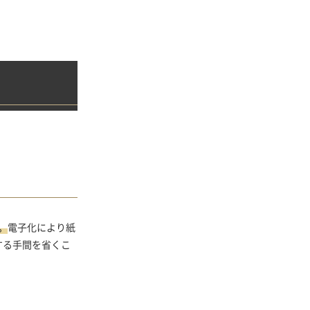
。
電子化により紙
する手間を省くこ