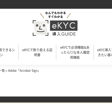
eKYCで必須機能&あ
活用できるシ
eKYCで取り扱える証
eKYC導
ったら◎な本人確認
ン
明書
きたい基
用機能
一覧
»
Adobe「Acrobat Sign」