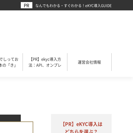
なんでもわかる・すぐわかる！eKYC導入GUIDE
入でしってお
【PR】ekyc導入方
運営会社情報
本の「き」
法：API、オンプレ
【PR】eKYC導入は
どちらを選ぶ？