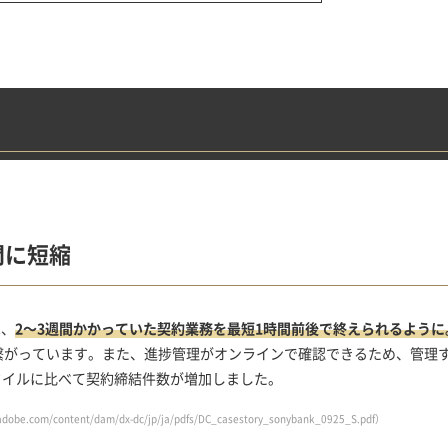
間に
短縮
は、
2～3週間かかっていた契約業務を最短1時間前後で終えられるように
繋がっています。また、進捗管理がオンラインで確認できるため、管理
タイルに比べて契約締結件数が増加しました。
adobe.com/content/dam/dx-dc/jp/ja/pdfs/DC_casestory_sonybank_0925_S.pdf
）