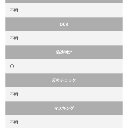
不明
OCR
不明
偽造判定
〇
反社チェック
不明
マスキング
不明