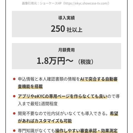
画像引用元：ショーケースHP（https://ekyc.showcase-tv.com/）
導入実績
250
社以上
月額費用
1.8万円～
（税抜）
申込情報と本人確認書類の情報を
AIで突合する自動審
査機能を搭載
アプリやeKYCの専用ページを作らなくても良い
ので導
入まで最短1週間程度
開発不要なので社内SEがいなくても導入できる。
希望
があればカスタマイズも可能
専門知識がなくても
操作しやすい審査承認・効果測定