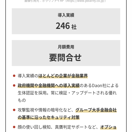
画像引用元：ポラリファイHP（https://www.polarify.co.jp/）
導入実績
246
社
月額費用
要問合せ
導入実績の
ほとんどの企業が金融業界
政府機関や金融機関への導入実績
のあるDaon社による
生体認証を採用。常に検証・アップデートされる優れ
もの
攻撃監視や情報の暗号化など、
グループ大手金融会社
の基準に沿ったセキュリティ対策
顔の使い回し検知、真贋判定サポートなど、
オプショ