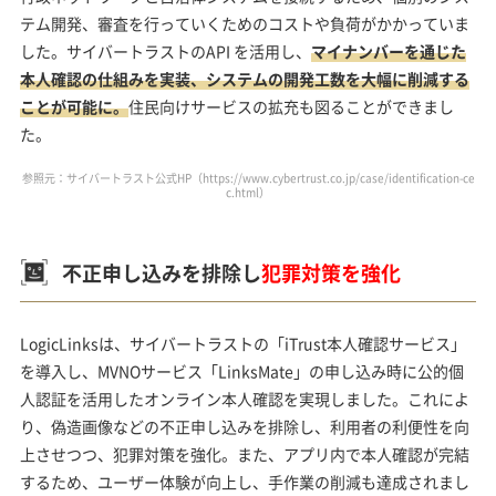
テム開発、審査を行っていくためのコストや負荷がかかっていま
した。サイバートラストのAPI を活用し、
マイナンバーを通じた
本人確認の仕組みを実装、システムの開発工数を大幅に削減する
ことが可能に。
住民向けサービスの拡充も図ることができまし
た。
参照元：サイバートラスト公式HP（
https://www.cybertrust.co.jp/case/identification-ce
c.html
）
不正申し込みを排除し
犯罪対策を強化
LogicLinksは、サイバートラストの「iTrust本人確認サービス」
を導入し、MVNOサービス「LinksMate」の申し込み時に公的個
人認証を活用したオンライン本人確認を実現しました。これによ
り、偽造画像などの不正申し込みを排除し、利用者の利便性を向
上させつつ、犯罪対策を強化。また、アプリ内で本人確認が完結
するため、ユーザー体験が向上し、手作業の削減も達成されまし