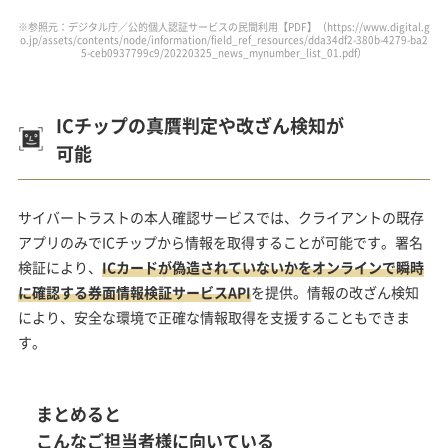
※参照元：デジタル庁／公的個人認証サービスの民間利用【PDF】（
https://www.digital.g
o.jp/assets/contents/node/information/field_ref_resources/dda34df2-380b-4279-ba2
5-ceb0937799c9/20220325_news_mynumber_list_01.pdf
）
ICチップの真贋判定や改ざん検知が
可能
サイバートラストの本人確認サービスでは、クライアントの既存
アプリのみでICチップから情報を取得することが可能です。署名
検証により、
ICカードが偽造されていないかをオンラインで瞬時
に確認する券面情報検証サービスAPI
を提供。情報の改ざん検知
により、安全な環境で正確な情報取得を支援することもできま
す。
まとめると
こんなご担当者様に向いている