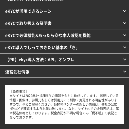
eKYCが活用できるシーン
eKYCで取り扱える証明書
eKYCで必須機能&あったら◎な本人確認用機能
eKYC導入でしっておきたい基本の「き」
【PR】ekyc導入方法：API、オンプレ
運営会社情報
【免責事項】
当サイトは2022年4～5月現在の情報をもとに作成しています。 掲載している
情報・画像は、参照元もしくは引用元にて削除・変更される可能性がありま
すので、予めご理解ください。各開発ベンダーの新しい情報は、各社の公式
HPなどで確認するようお願い致します。 なお、サイト内での金額表記は、基
本税込価格としております。税金表記が不明な場合のみ「税不明」の表記と
なっております。