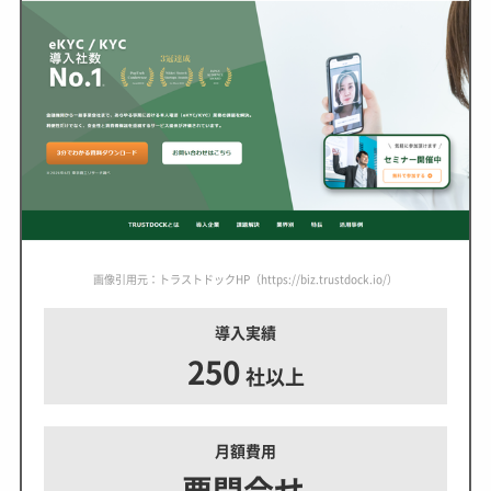
画像引用元：トラストドックHP（https://biz.trustdock.io/）
導入実績
250
社以上
月額費用
要問合せ