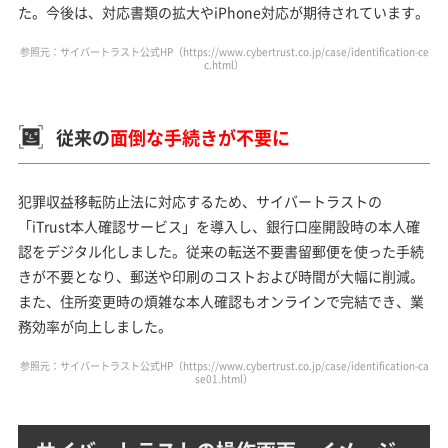
た。今後は、対応書類の拡大やiPhone対応が期待されています。
参照元：サイバートラスト公式HP（
https://www.cybertrust.co.jp/case/identification-ce
c.html
）
従来の
面倒な手続きが不要に
犯罪収益移転防止法に対応するため、サイバートラストの
「iTrust本人確認サービス」を導入し、銀行口座開設時の本人確
認をデジタル化しました。従来の転送不要書留郵便を使った手続
きが不要となり、郵送や印刷のコストおよび時間が大幅に削減。
また、住所変更時の煩雑な本人確認もオンラインで完結でき、業
務効率が向上しました。
参照元：サイバートラスト公式HP（
https://www.cybertrust.co.jp/case/identification-ca
se01.html
）