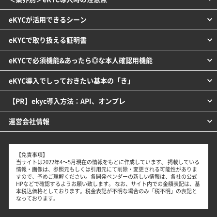
eKYCが活用できるシーン
eKYCで取り扱える証明書
eKYCで必須機能&あったら◎な本人確認用機能
eKYC導入でしっておきたい基本の「き」
【PR】ekyc導入方法：API、オンプレ
運営会社情報
【免責事項】
当サイトは2022年4～5月現在の情報をもとに作成しています。 掲載している
情報・画像は、参照元もしくは引用元にて削除・変更される可能性がありま
すので、予めご理解ください。各開発ベンダーの新しい情報は、各社の公式
HPなどで確認するようお願い致します。 なお、サイト内での金額表記は、基
本税込価格としております。税金表記が不明な場合のみ「税不明」の表記と
なっております。