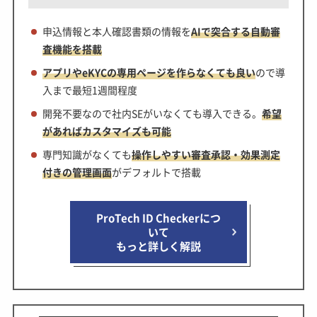
申込情報と本人確認書類の情報を
AIで突合する自動審
査機能を搭載
アプリやeKYCの専用ページを作らなくても良い
ので導
入まで最短1週間程度
開発不要なので社内SEがいなくても導入できる。
希望
があればカスタマイズも可能
専門知識がなくても
操作しやすい審査承認・効果測定
付きの管理画面
がデフォルトで搭載
ProTech ID Checkerにつ
いて
もっと詳しく解説