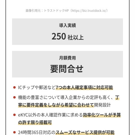
画像引用元：トラストドックHP（https://biz.trustdock.io/）
導入実績
250
社以上
月額費用
要問合せ
ICチップや郵送など
7つの本人確定事項に対応可能
機能の豊富さについて導入企業からの定評も高く、
丁
寧に要件定義をしながら希望に合わせて
開発設計
eKYC以外の本人確認作業に求める
効率化ツールが予算
の許す限り搭載可
24時間365日対応の
スムーズなサービス提供が可能